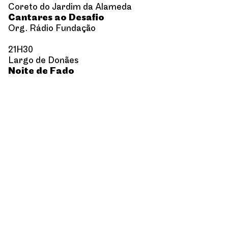
Coreto do Jardim da Alameda
Cantares ao Desafio
Org. Rádio Fundação
21H30
Largo de Donães
Noite de Fado
FaDouro
22H00
Largo do Toural
Festival de Folclore
22H00
Praça da Plataforma das Artes
Expensive Soul
ver detalhe ➞
SÁBADO 6 AGOSTO
09H30