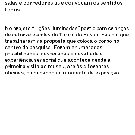
salas e corredores que convocam os sentidos
todos.
No projeto “Lições Iluminadas” participam crianças
de catorze escolas do 1º ciclo do Ensino Básico, que
trabalharam na proposta que coloca o corpo no
centro da pesquisa. Foram enumeradas
possibilidades inesperadas e desafiada a
experiência sensorial que acontece desde a
primeira visita ao museu, até às diferentes
oficinas, culminando no momento da exposição.
Entrada gratuita até ao limite da lotação disponível
Direção de Educação e Mediação Cultural
Francisco
Neves
Coordenação e mediação
João Lopes
Direção criativa e curadoria
Luísa Abreu (artista
convidada)