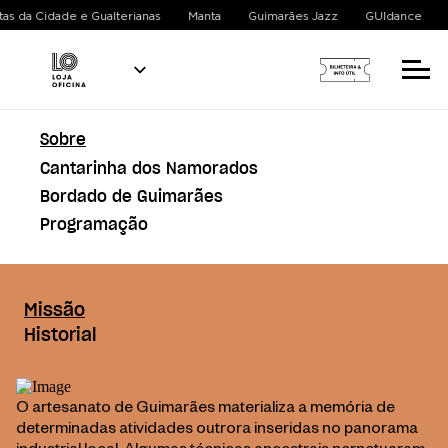
tas da Cidade e Gualterianas
Manta
Guimarães Jazz
GUIdance
Sobre
Cantarinha dos Namorados
Bordado de Guimarães
Programação
Missão
Historial
O artesanato de Guimarães materializa a memória de
determinadas atividades outrora inseridas no panorama